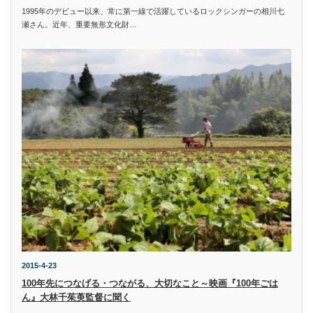
1995年のデビュー以来、常に第一線で活躍しているロックシンガーの相川七
瀬さん。近年、重要無形文化財…
2015-4-23
100年先につなげる・つながる、大切なこと～映画『100年ごは
ん』大林千茱萸監督に聞く