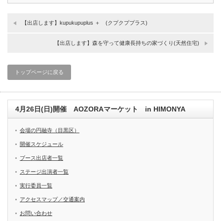
【出店します】kupukupuplus ＋ (クプクププラス)
【出店します】森を守って健康長持ちの家づくり(天然住宅)
トップページに戻る
4月26日(日)開催 AOZORAマーケット in HIMONYA
会場の円融寺（目黒区）
開催スケジュール
ブース出店者一覧
ステージ出演者一覧
実行委員一覧
アクセスマップ／交通案内
お問い合わせ